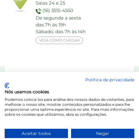
Salas 24 e 25
(16) 3515-4550
De segunda a sexta
das 7h às 19h
Sábado, das 7h às 14h
VEJA COMO CHEGAR
Responsável Técnico: Dra. Maria das Graças Elias de Assis - CRF 8713-SP
Política de privacidade
Laboratório Behring de Análises Clínicas Ltda.
Nós usamos cookies
Acesse o Portal do Titular / LGPD
Podemos colocá-los para análise dos nossos dados de visitantes, para
melhorar o nosso site, mostrar conteúdos personalizados e para lhe
proporcionar uma óptima experiência no site. Para mais informações
sobre os cookies que utilizamos, abra as configurações.
Aceitar todos
Negar